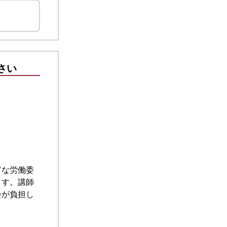
さい
富な労働委
ます。講師
会が負担し