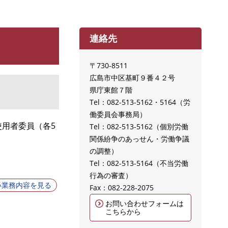
連絡先
〒730-8511
広島市中区基町９番４２号
県庁東館７階
Tel：082-513-5162・5164
労
働委員会事務局
用者委員（各5
Tel：082-513-5162
個別労働
関係紛争のあっせん・労働争議
の調整
Tel：082-513-5164
不当労働
行為の審査
い業務内容を見る
Fax：082-228-2075
お問い合わせフォームは
こちらから