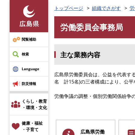
ペ
トップページ
組織でさがす
労
ー
ジ
労働委員会事務局
の
本
先
文
頭
閲覧補助
で
主な業務内容
す
検索
。
Language
広島県労働委員会は、公益を代表す
名 計15名)の三者構成により、公
防災情報
労働争議の調整・個別労働関係紛争
くらし・教育
・環境・文化
健康・福祉
・子育て
広島県労働