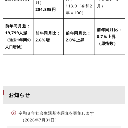
月）
○
113.9（令和2
月）
284,895円
年＝100）
前年同月差：
前年同月比：
19,799人減
前年同月比：
前年同月比：
0.7％上昇
2.6%増
2.0%上昇
（過去1年間の
（原指数）
人口増減）
お知らせ
令和８年社会生活基本調査を実施します
2026年7月31日