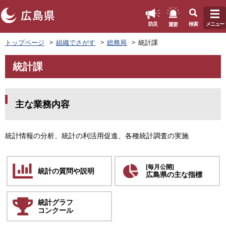
このページの本文へ
重要
防災
検索
メニュー
ペ
トップページ
組織でさがす
総務局
統計課
ー
ジ
統計課
の
本
先
文
頭
で
主な業務内容
す
。
統計情報の分析、統計の利活用促進、各種統計調査の実施
[毎月公開]
統計の質問や説明
広島県の主な指標
統計グラフ
コンクール