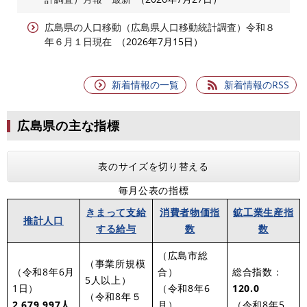
広島県の人口移動（広島県人口移動統計調査）令和８
年６月１日現在
2026年7月15日
新着情報の一覧
新着情報のRSS
広島県の主な指標
表のサイズを切り替える
毎月公表の指標
きまって支給
消費者物価指
鉱工業生産指
推計人口
する給与
数
数
（広島市総
（事業所規模
（令和8年6月
合）
総合指数：
5人以上）
1日）
（令和8年6
120.0
（令和8年５
2,679,997
人
月）
（令和8年5